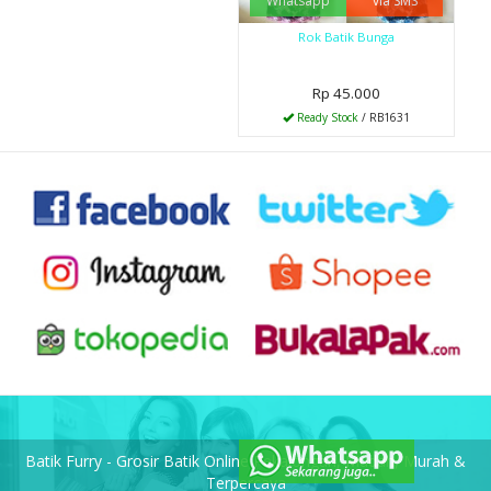
Whatsapp
via SMS
Rok Batik Bunga
Rp 45.000
Ready Stock
/ RB1631
Batik Furry - Grosir Batik Online Pekalongan, Mudah, Murah &
Terpercaya