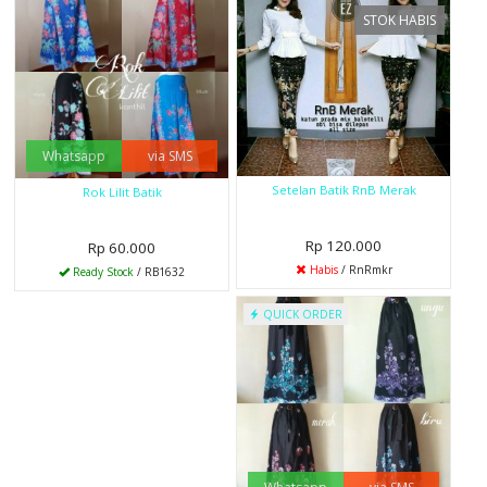
STOK HABIS
Whatsapp
via SMS
Setelan Batik RnB Merak
Rok Lilit Batik
Rp 120.000
Rp 60.000
Habis
/ RnRmkr
Ready Stock
/ RB1632
QUICK ORDER