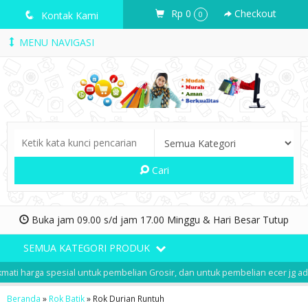
Rp 0
Checkout
q
Kontak Kami
0
MENU NAVIGASI
Cari
Buka jam 09.00 s/d jam 17.00 Minggu & Hari Besar Tutup
SEMUA KATEGORI PRODUK
ti harga spesial untuk pembelian Grosir, dan untuk pembelian ecer jg ada 
Beranda
»
Rok Batik
»
Rok Durian Runtuh