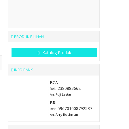
PRODUK PILIHAN
Katalog Produk
INFO BANK
BCA
2380883662
Rek.
An. Fuji Lestari
BRI
596701008792537
Rek.
An. Arry Rochman