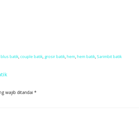
,
blus batik
,
couple batik
,
grosir batik
,
hem
,
hem batik
,
Sarimbit batik
tik
ng wajib ditandai
*