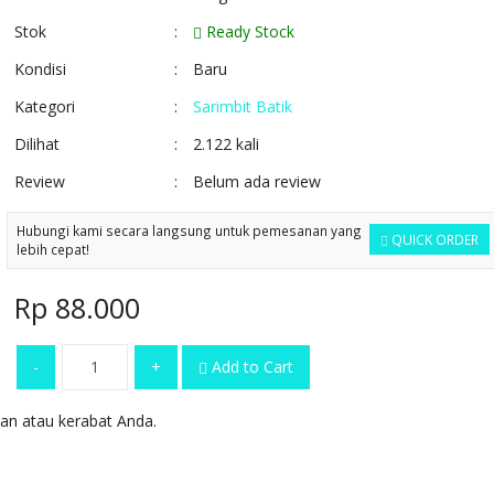
Stok
:
Ready Stock
Kondisi
:
Baru
Kategori
:
Sarimbit Batik
Dilihat
:
2.122 kali
Review
:
Belum ada review
Hubungi kami secara langsung untuk pemesanan yang
QUICK ORDER
lebih cepat!
Rp 88.000
-
+
Add to Cart
n atau kerabat Anda.