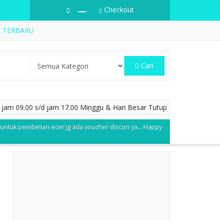
Checkout
L TERBARU
Cari
jam 09.00 s/d jam 17.00 Minggu & Hari Besar Tutup
 untuk pembelian ecer jg ada voucher discon ya... Happy