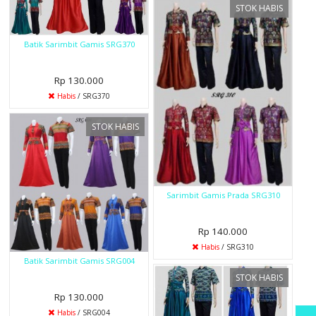
STOK HABIS
Batik Sarimbit Gamis SRG370
Rp 130.000
Habis
/ SRG370
STOK HABIS
Sarimbit Gamis Prada SRG310
Rp 140.000
Habis
/ SRG310
Batik Sarimbit Gamis SRG004
STOK HABIS
Rp 130.000
Habis
/ SRG004