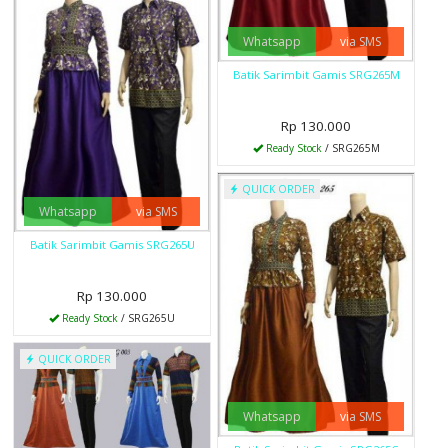
Whatsapp
via SMS
Batik Sarimbit Gamis SRG265M
Rp 130.000
Ready Stock
/ SRG265M
QUICK ORDER
Whatsapp
via SMS
Batik Sarimbit Gamis SRG265U
Rp 130.000
Ready Stock
/ SRG265U
QUICK ORDER
Whatsapp
via SMS