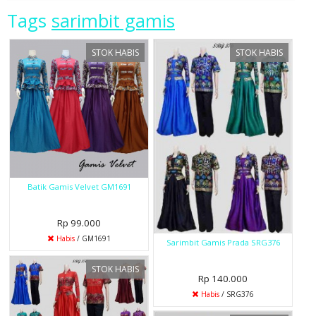
Tags
sarimbit gamis
STOK HABIS
STOK HABIS
Batik Gamis Velvet GM1691
Rp 99.000
Habis
/ GM1691
Sarimbit Gamis Prada SRG376
STOK HABIS
Rp 140.000
Habis
/ SRG376