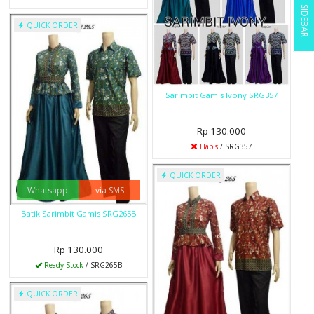
SIDEBAR
QUICK ORDER
Sarimbit Gamis Ivony SRG357
Rp 130.000
Habis
/ SRG357
QUICK ORDER
Whatsapp
via SMS
Batik Sarimbit Gamis SRG265B
Rp 130.000
Ready Stock
/ SRG265B
QUICK ORDER