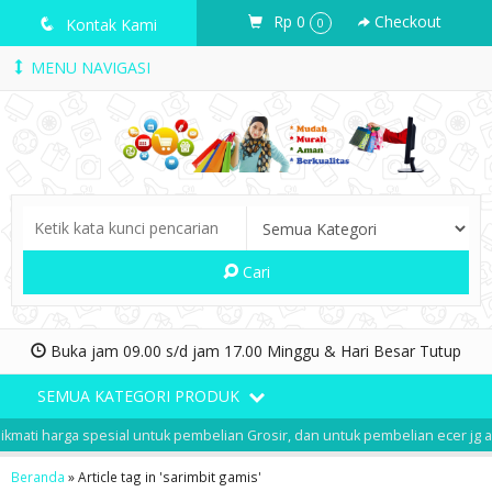
Rp 0
Checkout
q
Kontak Kami
0
MENU NAVIGASI
Cari
Buka jam 09.00 s/d jam 17.00 Minggu & Hari Besar Tutup
SEMUA KATEGORI PRODUK
ati harga spesial untuk pembelian Grosir, dan untuk pembelian ecer jg ada
Beranda
»
Article tag in 'sarimbit gamis'