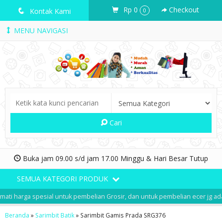
Rp 0
Checkout
q
Kontak Kami
0
MENU NAVIGASI
Cari
Buka jam 09.00 s/d jam 17.00 Minggu & Hari Besar Tutup
SEMUA KATEGORI PRODUK
ti harga spesial untuk pembelian Grosir, dan untuk pembelian ecer jg ada 
Beranda
»
Sarimbit Batik
»
Sarimbit Gamis Prada SRG376