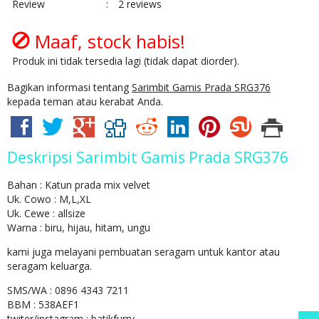
Review
:
2 reviews
Maaf, stock habis!
Produk ini tidak tersedia lagi (tidak dapat diorder).
Bagikan informasi tentang
Sarimbit Gamis Prada SRG376
kepada teman atau kerabat Anda.
Deskripsi
Sarimbit Gamis Prada SRG376
Bahan : Katun prada mix velvet
Uk. Cowo : M,L,XL
Uk. Cewe : allsize
Warna : biru, hijau, hitam, ungu
kami juga melayani pembuatan seragam untuk kantor atau
seragam keluarga.
SMS/WA : 0896 4343 7211
BBM : 538AEF1
twiter/instagram : batikfurry