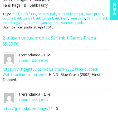
Fans Page FB : Batik Furry
SIDEBAR
Tags:
batik
,
batik furry
,
batik murah
,
batik pekalongan
,
batik prada
,
couple batik
,
gamis batik
,
grosir batik
,
hem
,
hem batik
,
Sarimbit batik
,
sarimbit gamis
,
sarimbit gamis prada
,
sarimbit prada
Ditambahkan pada: 20 April 2016
2 ulasan untuk produk Sarimbit Gamis Prada
SRG376
Trerendanda - Lille
1 Januari 2024 | 04:00
https://vvk.hglight03.com/blue-crush-2002-hindi-dubbed-
Watch-online-full-movie/
– HINDI Blue Crush (2002) Hindi
Dubbed
Trerendanda - Lille
1 Januari 2024 | 06:17
https://jj.hihudu.com/page/5/
– 5