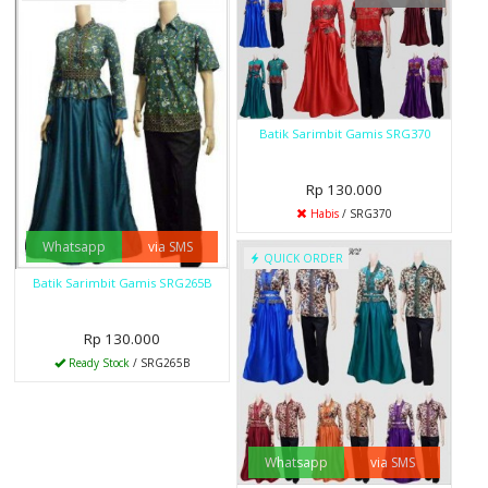
Batik Sarimbit Gamis SRG370
Rp 130.000
Habis
/ SRG370
Whatsapp
via SMS
QUICK ORDER
Batik Sarimbit Gamis SRG265B
Rp 130.000
Ready Stock
/ SRG265B
Whatsapp
via SMS