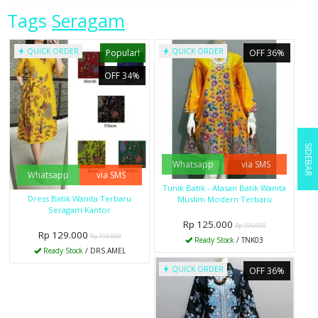
Tags
Seragam
QUICK ORDER
QUICK ORDER
Popular!
OFF 36%
OFF 34%
SIDEBAR
Whatsapp
via SMS
Whatsapp
via SMS
Tunik Batik - Atasan Batik Wanita
Dress Batik Wanita Terbaru
Muslim Modern Terbaru
Seragam Kantor
Rp 125.000
Rp 195.000
Rp 129.000
Rp 195.000
Ready Stock
/ TNK03
Ready Stock
/ DRS.AMEL
QUICK ORDER
OFF 36%