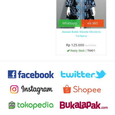
Whatsapp
via SMS
Atasan Batik Wanita Modern
Terbaru
Rp 125.000
Rp 195.000
Ready Stock
/ TNK01