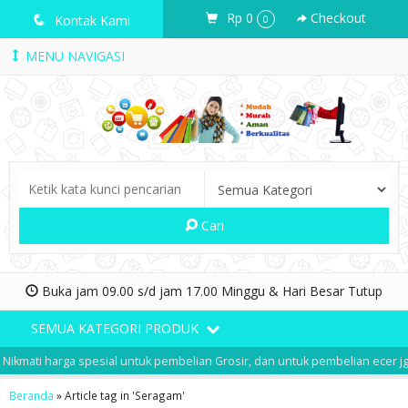
Rp 0
Checkout
q
Kontak Kami
0
MENU NAVIGASI
Cari
Buka jam 09.00 s/d jam 17.00 Minggu & Hari Besar Tutup
SEMUA KATEGORI PRODUK
Nikmati harga spesial untuk pembelian Grosir, dan untuk pembelian ecer jg
Beranda
»
Article tag in 'Seragam'