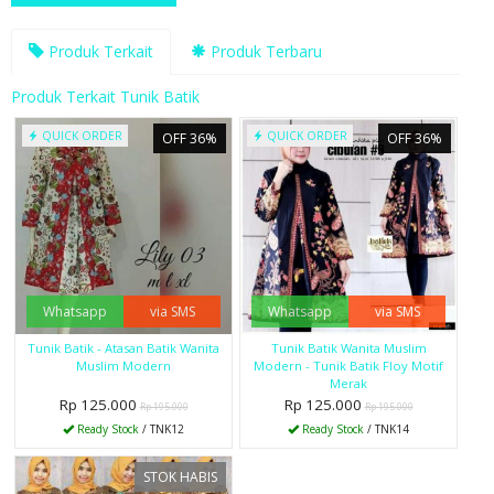
Produk Terkait
Produk Terbaru
Produk Terkait Tunik Batik
QUICK ORDER
QUICK ORDER
OFF 36%
OFF 36%
Whatsapp
via SMS
Whatsapp
via SMS
Tunik Batik - Atasan Batik Wanita
Tunik Batik Wanita Muslim
Muslim Modern
Modern - Tunik Batik Floy Motif
Merak
Rp 125.000
Rp 125.000
Rp 195.000
Rp 195.000
Ready Stock
/ TNK12
Ready Stock
/ TNK14
STOK HABIS