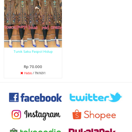
Tunik Saku Paspol Hidup
Rp 70.000
Habis
/ TN1691