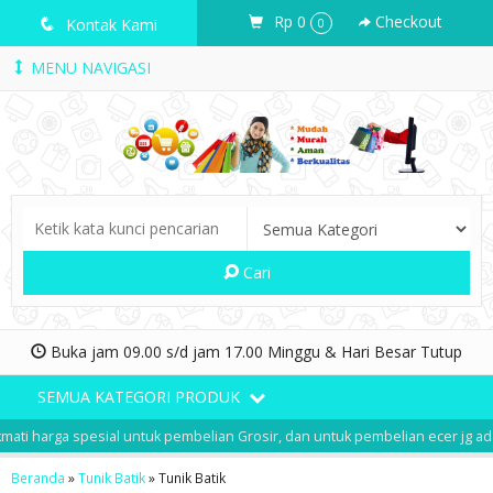
Rp 0
Checkout
q
Kontak Kami
0
MENU NAVIGASI
Cari
Buka jam 09.00 s/d jam 17.00 Minggu & Hari Besar Tutup
SEMUA KATEGORI PRODUK
ti harga spesial untuk pembelian Grosir, dan untuk pembelian ecer jg ada 
Beranda
»
Tunik Batik
»
Tunik Batik