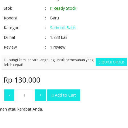
Stok
:
Ready Stock
Kondisi
:
Baru
Kategori
:
Sarimbit Batik
Dilihat
:
1.733 kali
Review
:
1 review
Hubungi kami secara langsung untuk pemesanan yang
QUICK ORDER
lebih cepat!
Rp 130.000
-
+
Add to Cart
an atau kerabat Anda.