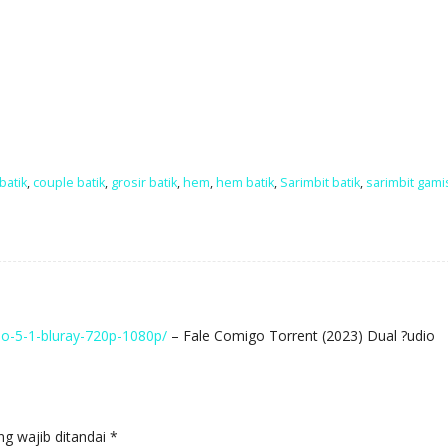
batik
,
couple batik
,
grosir batik
,
hem
,
hem batik
,
Sarimbit batik
,
sarimbit gami
io-5-1-bluray-720p-1080p/
– Fale Comigo Torrent (2023) Dual ?udio
ng wajib ditandai
*