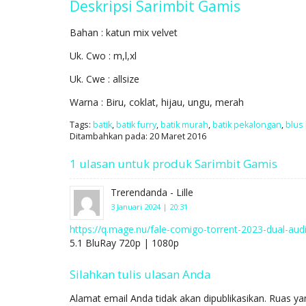
Deskripsi
Sarimbit Gamis
Bahan : katun mix velvet
Uk. Cwo : m,l,xl
Uk. Cwe : allsize
Warna : Biru, coklat, hijau, ungu, merah
Tags:
batik
,
batik furry
,
batik murah
,
batik pekalongan
,
blus 
Ditambahkan pada: 20 Maret 2016
1 ulasan untuk produk Sarimbit Gamis
Trerendanda - Lille
3 Januari 2024 | 20:31
https://q.mage.nu/fale-comigo-torrent-2023-dual-aud
5.1 BluRay 720p | 1080p
Silahkan tulis ulasan Anda
Alamat email Anda tidak akan dipublikasikan.
Ruas ya