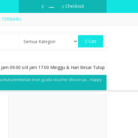
Checkout
L TERBARU
Cari
jam 09.00 s/d jam 17.00 Minggu & Hari Besar Tutup
 untuk pembelian ecer jg ada voucher discon ya... Happy