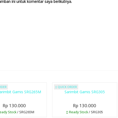
mban ini untuk komentar saya berikutnya.
RDER
QUICK ORDER
Sarimbit Gamis SRG265M
Sarimbit Gamis SRG305
Rp 130.000
Rp 130.000
eady Stock
/ SRG265M
Ready Stock
/ SRG305