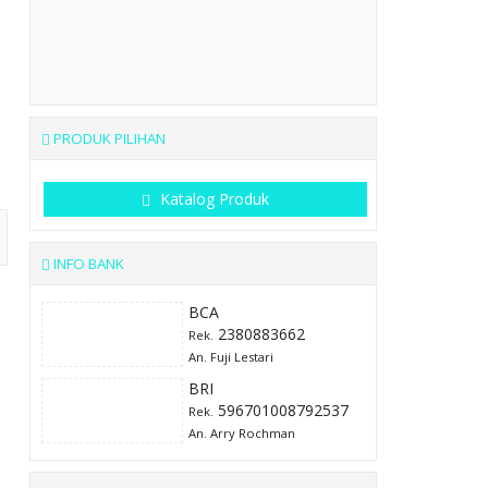
PRODUK PILIHAN
Katalog Produk
INFO BANK
BCA
2380883662
Rek.
An. Fuji Lestari
BRI
596701008792537
Rek.
An. Arry Rochman