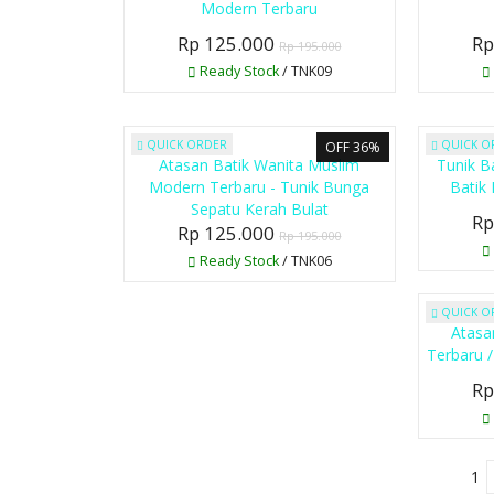
Modern Terbaru
Rp 125.000
Rp
Rp 195.000
Ready Stock
/ TNK09
QUICK ORDER
QUICK O
OFF 36%
Atasan Batik Wanita Muslim
Tunik B
Modern Terbaru - Tunik Bunga
Batik
Sepatu Kerah Bulat
Rp
Rp 125.000
Rp 195.000
Ready Stock
/ TNK06
QUICK O
Atasa
Terbaru 
Rp
1