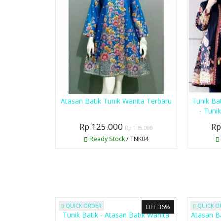
Atasan Batik Tunik Wanita Terbaru
Tunik Ba
- Tuni
Rp 125.000
Rp
Rp 195.000
Ready Stock
/ TNK04
QUICK ORDER
QUICK O
OFF 36%
Tunik Batik - Atasan Batik Wanita
Atasan B