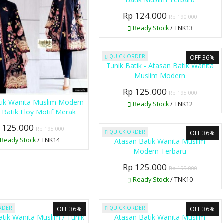
Rp 124.000
Rp 190.000
Ready Stock
/ TNK13
QUICK ORDER
OFF 36%
Tunik Batik - Atasan Batik Wanita
Muslim Modern
Rp 125.000
Rp 195.000
tik Wanita Muslim Modern
Ready Stock
/ TNK12
k Batik Floy Motif Merak
 125.000
Rp 195.000
QUICK ORDER
OFF 36%
Ready Stock
/ TNK14
Atasan Batik Wanita Muslim
Modern Terbaru
Rp 125.000
Rp 195.000
Ready Stock
/ TNK10
RDER
QUICK ORDER
OFF 36%
OFF 36%
atik Wanita Muslim / Tunik
Atasan Batik Wanita Muslim