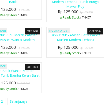
Batik
Modern Terbaru - Tunik Bunga
Mawar Floy
 125.000
Rp 195.000
Rp 125.000
Rp 195.000
Ready Stock
/ TNK08
Ready Stock
/ TNK07
RDER
QUICK ORDER
OFF 36%
OFF 36%
atik Kupu Merak - Atasan
Tunik Batik - Atasan Batik Wanita
 Muslim Wanita Modern
Muslim Modern Terbaru
 125.000
Rp 125.000
Rp 195.000
Rp 195.000
Ready Stock
/ TNK05
Ready Stock
/ TNK03
RDER
OFF 36%
n Batik Wanita Modern
/ Tunik Bambu Kerah Bulat
 125.000
Rp 195.000
Ready Stock
/ TNK02
2
Selanjutnya