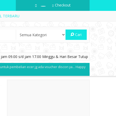
Checkout
EL TERBARU
Cari
jam 09.00 s/d jam 17.00 Minggu & Hari Besar Tutup
 untuk pembelian ecer jg ada voucher discon ya... Happy