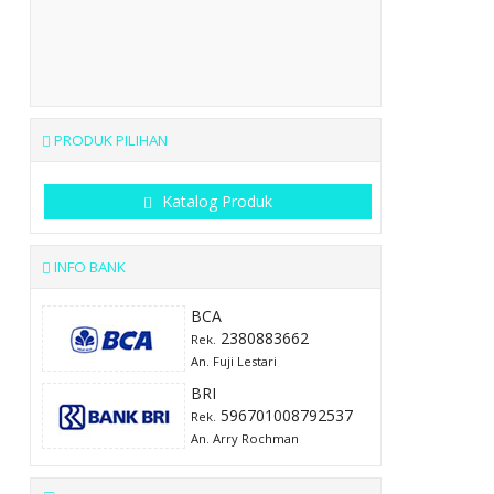
PRODUK PILIHAN
Katalog Produk
INFO BANK
BCA
2380883662
Rek.
An. Fuji Lestari
BRI
596701008792537
Rek.
An. Arry Rochman