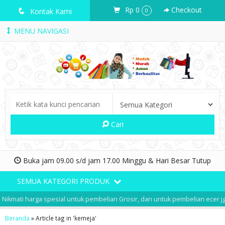
Rp 0
Checkout
q
Kontak Kami
0
MENU NAVIGASI
Cari
Buka jam 09.00 s/d jam 17.00 Minggu & Hari Besar Tutup
SEMUA KATEGORI PRODUK
Nikmati harga spesial untuk pembelian Grosir, dan untuk pembelian ecer jg
Beranda
»
Article tag in 'kemeja'