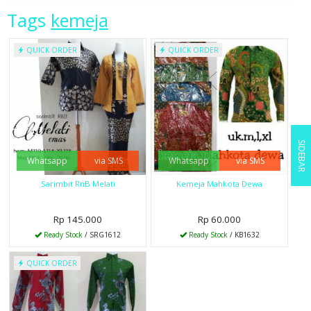
Tags
kemeja
QUICK ORDER
QUICK ORDER
SIDEBAR
Whatsapp
via SMS
Whatsapp
via SMS
Sarimbit RnB Melati
Kemeja Mahkota Dewa
Rp 145.000
Rp 60.000
Ready Stock
/ SRG1612
Ready Stock
/ KB1632
QUICK ORDER